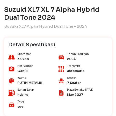
Suzuki XL7 XL 7 Alpha Hybrid
Dual Tone 2024
Suzuki XL7 Alpha Hybrid Dual Tone - 2024
Detail Spesifikasi
Kilometer
Tahun Perakitan
35.788
2024
Plat Nomor
Transmisi
Ganjil
automatic
Warna
Seater
PUTIH METALIK
7 Seater
Bahan Bakar
Masa Berlaku STNK
hybird
May 2027
Type
suv