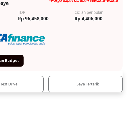
*Harga dapat berubah sewaktu-waktu
iaya
TDP
Cicilan per bulan
Rp 96,458,000
Rp 4,406,000
an Budget
Test Drive
Saya Tertarik