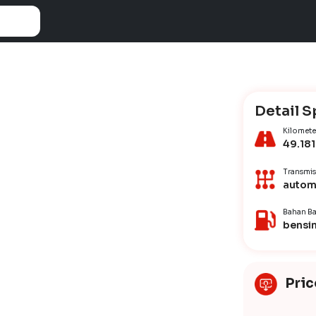
Detail S
Kilomete
49.181
Transmis
autom
Bahan Ba
bensi
Pric