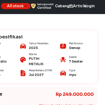
All stock
Cabang
Article
Login
pesifikasi
r
Tahun Perakitan
Plat Nomor
2023
Genap
Warna
i
Seater
PUTIH
atic
7 Seater
METALIK
kar
Masa Berlaku STNK
Type
n
Jul 2027
mpv
e
Rp 249.000.000