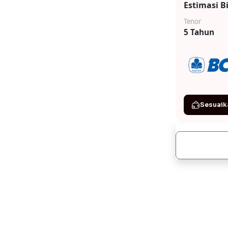
Estimasi B
Tenor
5 Tahun
Sesuaik