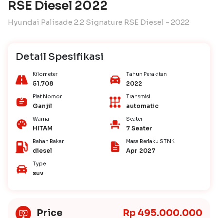
RSE Diesel 2022
Hyundai Palisade 2.2 Signature RSE Diesel - 2022
Detail Spesifikasi
Kilometer
Tahun Perakitan
51.708
2022
Plat Nomor
Transmisi
Ganjil
automatic
Warna
Seater
HITAM
7 Seater
Bahan Bakar
Masa Berlaku STNK
diesel
Apr 2027
Type
suv
Price
Rp 495.000.000