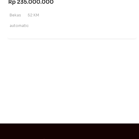
Rp 235.000.000
Bekas
52 KM
automatic