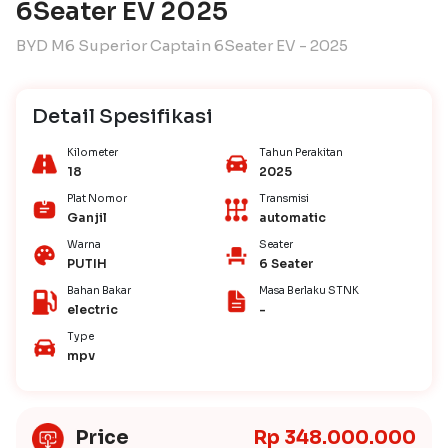
6Seater EV 2025
BYD M6 Superior Captain 6Seater EV - 2025
Detail Spesifikasi
Kilometer
Tahun Perakitan
18
2025
Plat Nomor
Transmisi
Ganjil
automatic
Warna
Seater
PUTIH
6 Seater
Bahan Bakar
Masa Berlaku STNK
electric
-
Type
mpv
Price
Rp 348.000.000