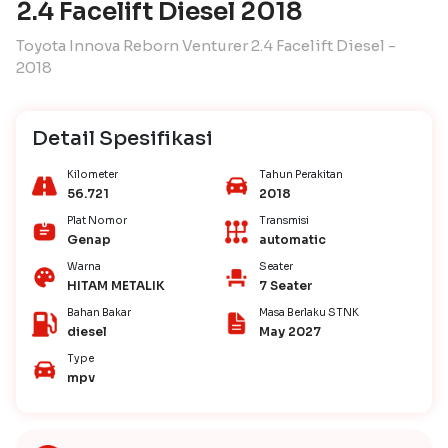
2.4 Facelift Diesel 2018
Toyota Innova Reborn Venturer 2.4 Facelift Diesel -
2018
Detail Spesifikasi
Kilometer
Tahun Perakitan
56.721
2018
Plat Nomor
Transmisi
Genap
automatic
Warna
Seater
HITAM METALIK
7 Seater
Bahan Bakar
Masa Berlaku STNK
diesel
May 2027
Type
mpv