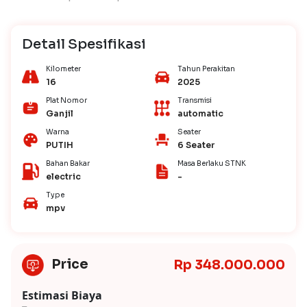
Detail Spesifikasi
Kilometer
Tahun Perakitan
16
2025
Plat Nomor
Transmisi
Ganjil
automatic
Warna
Seater
PUTIH
6 Seater
Bahan Bakar
Masa Berlaku STNK
electric
-
Type
mpv
Price
Rp 348.000.000
Estimasi Biaya