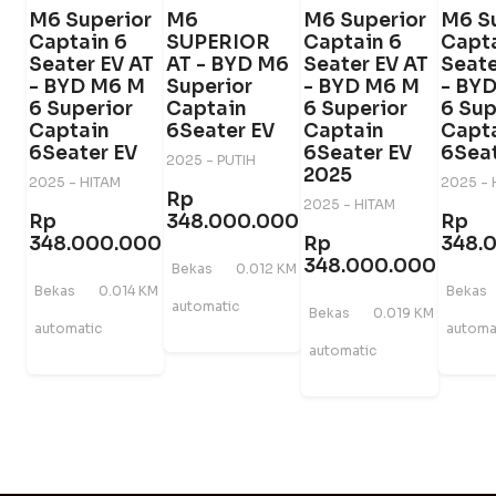
M6 Superior
M6
M6 Superior
M6 S
Captain 6
SUPERIOR
Captain 6
Capta
Seater EV AT
AT - BYD M6
Seater EV AT
Seate
- BYD M6 M
Superior
- BYD M6 M
- BY
6 Superior
Captain
6 Superior
6 Sup
Captain
6Seater EV
Captain
Capt
6Seater EV
6Seater EV
6Seat
2025 - PUTIH
2025
2025 - HITAM
2025 - 
Rp
2025 - HITAM
Rp
348.000.000
Rp
348.000.000
Rp
348.
348.000.000
Bekas
0.012 KM
Bekas
0.014 KM
Bekas
automatic
Bekas
0.019 KM
automatic
automa
automatic