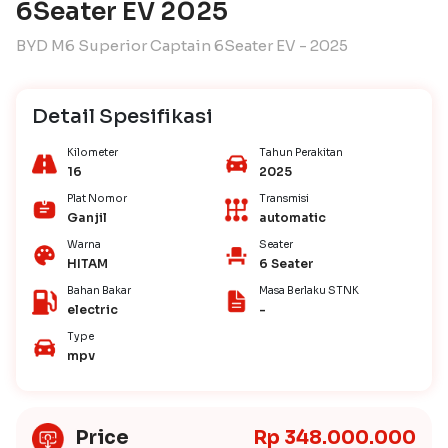
6Seater EV 2025
BYD M6 Superior Captain 6Seater EV - 2025
Detail Spesifikasi
Kilometer
Tahun Perakitan
16
2025
Plat Nomor
Transmisi
Ganjil
automatic
Warna
Seater
HITAM
6 Seater
Bahan Bakar
Masa Berlaku STNK
electric
-
Type
mpv
Price
Rp 348.000.000