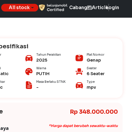
All stock
Cabang
Article
Login
pesifikasi
r
Tahun Perakitan
Plat Nomor
2025
Genap
i
Warna
Seater
atic
PUTIH
6 Seater
kar
Masa Berlaku STNK
Type
ic
-
mpv
e
Rp 348.000.000
*Harga dapat berubah sewaktu-waktu
iaya