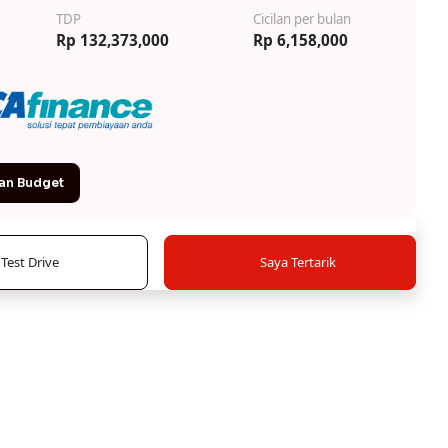
TDP
Cicilan per bulan
Rp 132,373,000
Rp 6,158,000
an Budget
Test Drive
Saya Tertarik