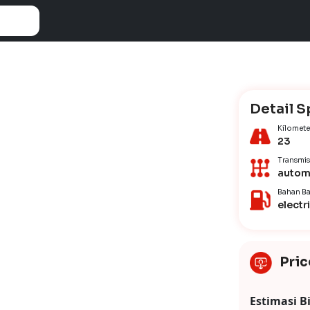
Detail S
Kilomete
23
Transmis
autom
Bahan Ba
electr
Pric
Estimasi B