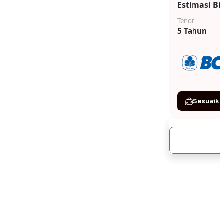
Estimasi B
Tenor
5 Tahun
Sesuaik