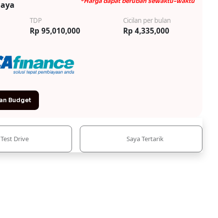
*Harga dapat berubah sewaktu-waktu
iaya
TDP
Cicilan per bulan
Rp 95,010,000
Rp 4,335,000
an Budget
Test Drive
Saya Tertarik