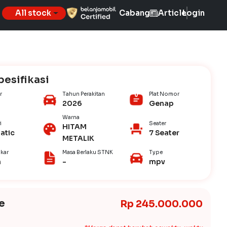
All stock
Cabang
Article
Login
pesifikasi
r
Tahun Perakitan
Plat Nomor
2026
Genap
Warna
i
Seater
HITAM
atic
7 Seater
METALIK
kar
Masa Berlaku STNK
Type
n
-
mpv
e
Rp 245.000.000