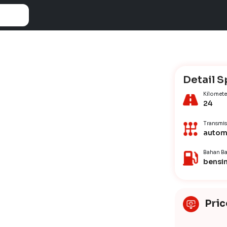
Detail S
Kilomete
24
Transmis
autom
Bahan Ba
bensi
Pric