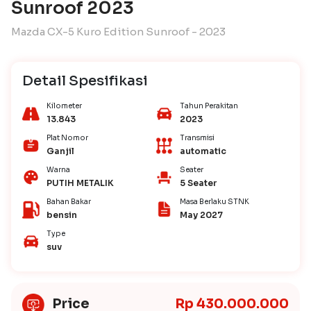
Sunroof 2023
Mazda CX-5 Kuro Edition Sunroof - 2023
Detail Spesifikasi
Kilometer
Tahun Perakitan
13.843
2023
Plat Nomor
Transmisi
Ganjil
automatic
Warna
Seater
PUTIH METALIK
5 Seater
Bahan Bakar
Masa Berlaku STNK
bensin
May 2027
Type
suv
Price
Rp 430.000.000