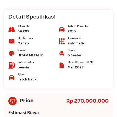
Detail Spesifikasi
Kilometer
Tahun Perakitan
39.289
2015
Plat Nomor
Transmisi
Genap
automatic
Warna
Seater
HITAM METALIK
5 Seater
Bahan Bakar
Masa Berlaku STNK
bensin
Mar 2027
Type
hatch back
Price
Rp 270.000.000
Estimasi Biaya