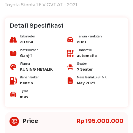
Toyota Sienta 1.5 V CVT AT - 2021
Detail Spesifikasi
Kilometer
Tahun Perakitan
30.564
2021
Plat Nomor
Transmisi
Ganjil
automatic
Warna
Seater
KUNING METALIK
7 Seater
Bahan Bakar
Masa Berlaku STNK
bensin
May 2027
Type
mpv
Price
Rp 195.000.000