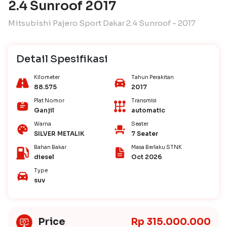
2.4 Sunroof 2017
Mitsubishi Pajero Sport Dakar 2.4 Sunroof - 2017
Detail Spesifikasi
Kilometer
Tahun Perakitan
88.575
2017
Plat Nomor
Transmisi
Ganjil
automatic
Warna
Seater
SILVER METALIK
7 Seater
Bahan Bakar
Masa Berlaku STNK
diesel
Oct 2026
Type
suv
Price
Rp 315.000.000