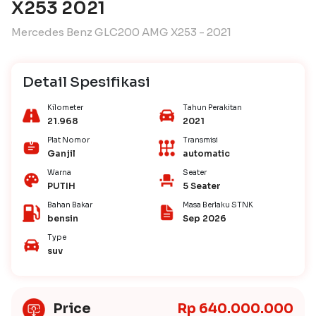
X253 2021
Mercedes Benz GLC200 AMG X253 - 2021
Detail Spesifikasi
Kilometer
Tahun Perakitan
21.968
2021
Plat Nomor
Transmisi
Ganjil
automatic
Warna
Seater
PUTIH
5 Seater
Bahan Bakar
Masa Berlaku STNK
bensin
Sep 2026
Type
suv
Price
Rp 640.000.000