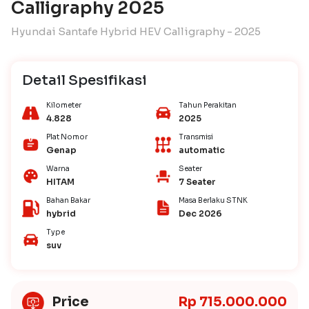
Calligraphy 2025
Hyundai Santafe Hybrid HEV Calligraphy - 2025
Detail Spesifikasi
Kilometer
Tahun Perakitan
4.828
2025
Plat Nomor
Transmisi
Genap
automatic
Warna
Seater
HITAM
7 Seater
Bahan Bakar
Masa Berlaku STNK
hybrid
Dec 2026
Type
suv
Price
Rp 715.000.000