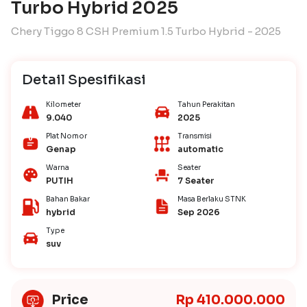
Turbo Hybrid 2025
Chery Tiggo 8 CSH Premium 1.5 Turbo Hybrid - 2025
Detail Spesifikasi
Kilometer
Tahun Perakitan
9.040
2025
Plat Nomor
Transmisi
Genap
automatic
Warna
Seater
PUTIH
7 Seater
Bahan Bakar
Masa Berlaku STNK
hybrid
Sep 2026
Type
suv
Price
Rp 410.000.000