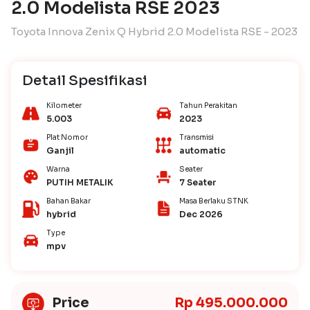
2.0 Modelista RSE 2023
Toyota Innova Zenix Q Hybrid 2.0 Modelista RSE - 2023
Detail Spesifikasi
Kilometer
Tahun Perakitan
5.003
2023
Plat Nomor
Transmisi
Ganjil
automatic
Warna
Seater
PUTIH METALIK
7 Seater
Bahan Bakar
Masa Berlaku STNK
hybrid
Dec 2026
Type
mpv
Price
Rp 495.000.000