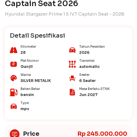
Captain Seat 2026
Hyundai Stargazer Prime 1.5 IVT Captain Seat - 2026
Detail Spesifikasi
Kilometer
Tahun Perakitan
28
2026
Plat Nomor
Transmisi
Ganjil
automatic
Warna
Seater
SILVER METALIK
6 Seater
Bahan Bakar
Masa Berlaku STNK
bensin
Jun 2027
Type
mpv
Price
Rp 245.000.000