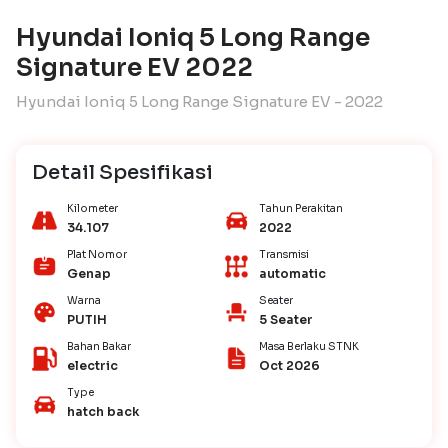
Hyundai Ioniq 5 Long Range
Signature EV 2022
Hyundai Ioniq 5 Long Range Signature EV - 2022
Detail Spesifikasi
Kilometer
Tahun Perakitan
34.107
2022
Plat Nomor
Transmisi
Genap
automatic
Warna
Seater
PUTIH
5 Seater
Bahan Bakar
Masa Berlaku STNK
electric
Oct 2026
Type
hatch back