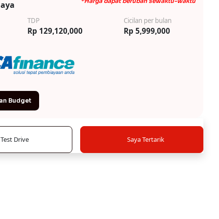
*Harga dapat berubah sewaktu-waktu
iaya
TDP
Cicilan per bulan
Rp 129,120,000
Rp 5,999,000
an Budget
Test Drive
Saya Tertarik