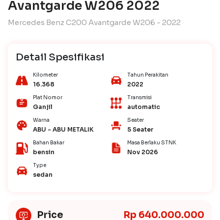
Avantgarde W206 2022
Mercedes Benz C200 Avantgarde W206 - 2022
Detail Spesifikasi
Kilometer
Tahun Perakitan
16.368
2022
Plat Nomor
Transmisi
Ganjil
automatic
Warna
Seater
ABU - ABU METALIK
5 Seater
Bahan Bakar
Masa Berlaku STNK
bensin
Nov 2026
Type
sedan
Price
Rp 640.000.000