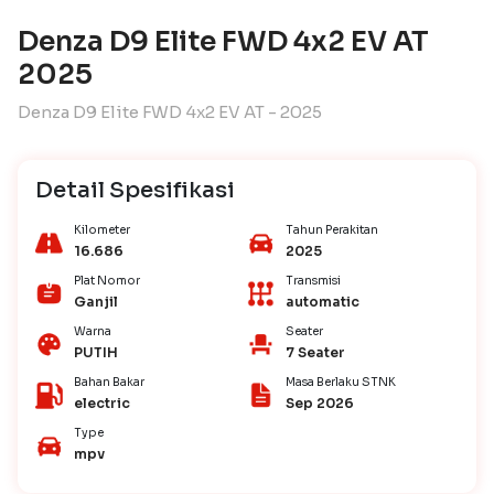
Denza D9 Elite FWD 4x2 EV AT
2025
Denza D9 Elite FWD 4x2 EV AT - 2025
Detail Spesifikasi
Kilometer
Tahun Perakitan
16.686
2025
Plat Nomor
Transmisi
Ganjil
automatic
Warna
Seater
PUTIH
7 Seater
Bahan Bakar
Masa Berlaku STNK
electric
Sep 2026
Type
mpv