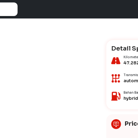
Detail S
Kilomete
47.28
Transmis
autom
Bahan Ba
hybrid
Pric