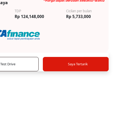
*Harga dapat berubah sewaktu-waktu
iaya
TDP
Cicilan per bulan
Rp 124,148,000
Rp 5,733,000
Test Drive
Saya Tertarik