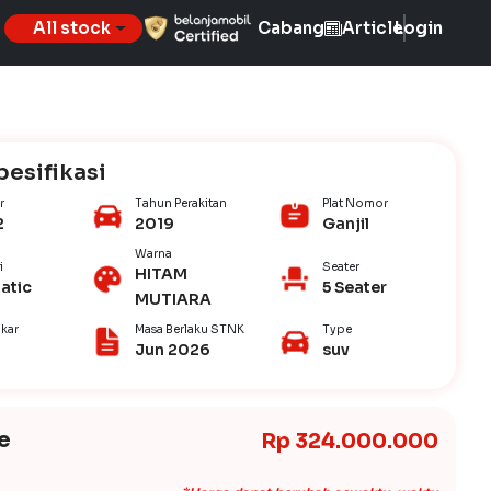
All stock
Cabang
Article
Login
pesifikasi
r
Tahun Perakitan
Plat Nomor
2
2019
Ganjil
Warna
i
Seater
HITAM
atic
5 Seater
MUTIARA
kar
Masa Berlaku STNK
Type
Jun 2026
suv
e
Rp 324.000.000