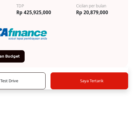
TDP
Cicilan per bulan
Rp 425,925,000
Rp 20,879,000
an Budget
Test Drive
Saya Tertarik