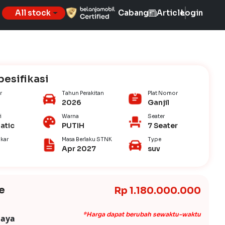
All stock
Cabang
Article
Login
pesifikasi
r
Tahun Perakitan
Plat Nomor
2026
Ganjil
i
Warna
Seater
atic
PUTIH
7 Seater
kar
Masa Berlaku STNK
Type
Apr 2027
suv
e
Rp 1.180.000.000
*Harga dapat berubah sewaktu-waktu
iaya