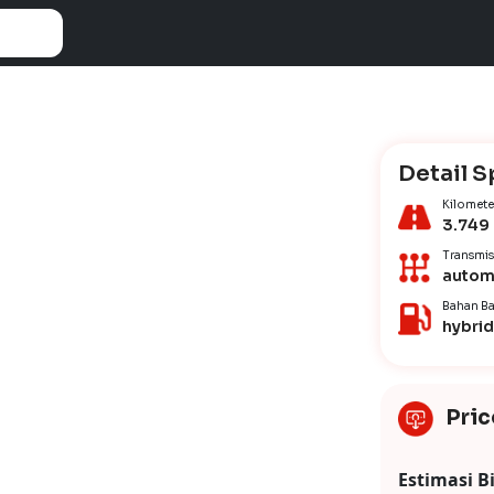
Detail S
Kilomete
3.749
Transmis
autom
Bahan Ba
hybrid
Pric
Estimasi B