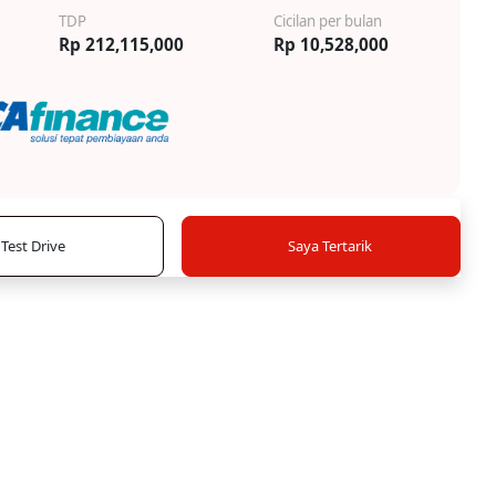
TDP
Cicilan per bulan
Rp 212,115,000
Rp 10,528,000
Test Drive
Saya Tertarik