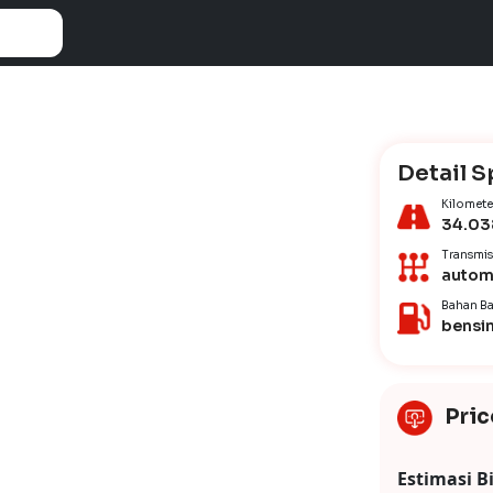
Detail S
Kilomete
34.03
Transmis
autom
Bahan Ba
bensi
Pric
Estimasi B