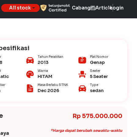
All stock
Cabang
Article
Login
pesifikasi
r
Tahun Perakitan
Plat Nomor
8
2013
Genap
i
Warna
Seater
atic
HITAM
5 Seater
kar
Masa Berlaku STNK
Type
n
Dec 2026
sedan
e
Rp 575.000.000
*Harga dapat berubah sewaktu-waktu
iaya