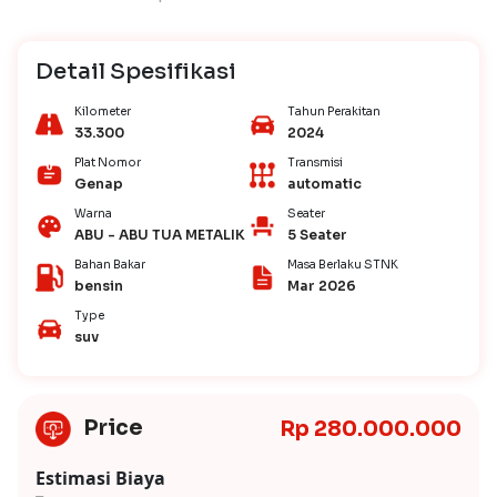
Detail Spesifikasi
Kilometer
Tahun Perakitan
33.300
2024
Plat Nomor
Transmisi
Genap
automatic
Warna
Seater
ABU - ABU TUA METALIK
5 Seater
Bahan Bakar
Masa Berlaku STNK
bensin
Mar 2026
Type
suv
Price
Rp 280.000.000
Estimasi Biaya