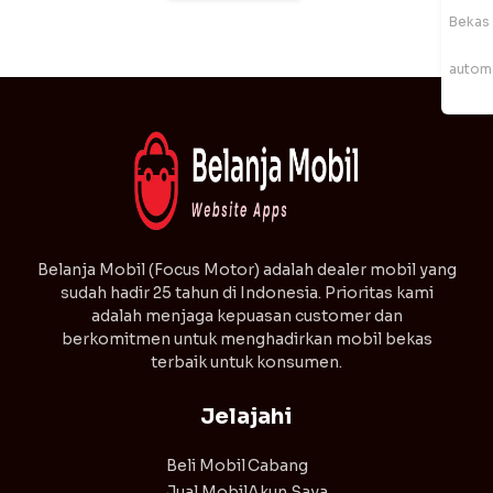
Bekas
autom
⁠Belanja Mobil (Focus Motor) adalah dealer mobil yang
sudah hadir 25 tahun di Indonesia. Prioritas kami
adalah menjaga kepuasan customer dan
berkomitmen untuk menghadirkan mobil bekas
terbaik untuk konsumen.
Jelajahi
Beli Mobil
Cabang
Jual Mobil
Akun Saya