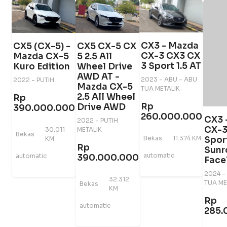
CX3 - Mazda
CX5 (CX-5) -
CX5 CX-5 CX
CX-3 CX3 CX
Mazda CX-5
5 2.5 All
3 Sport 1.5 AT
Kuro Edition
Wheel Drive
AWD AT -
2023 - ABU - ABU
2022 - PUTIH
Mazda CX-5
TUA METALIK
2.5 All Wheel
Rp
Rp
Drive AWD
390.000.000
260.000.000
CX3 
2022 - PUTIH
CX-3 
30.011
METALIK
Bekas
Spor
Bekas
11.374 KM
KM
Rp
Sunr
automatic
automatic
390.000.000
Facel
2024 -
32.312
TUA ME
Bekas
KM
Rp
automatic
285.