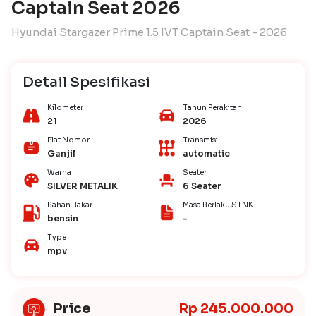
Captain Seat 2026
Hyundai Stargazer Prime 1.5 IVT Captain Seat - 2026
Detail Spesifikasi
Kilometer
Tahun Perakitan
21
2026
Plat Nomor
Transmisi
Ganjil
automatic
Warna
Seater
SILVER METALIK
6 Seater
Bahan Bakar
Masa Berlaku STNK
bensin
-
Type
mpv
Price
Rp 245.000.000