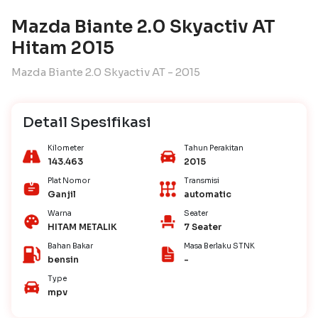
Mazda Biante 2.0 Skyactiv AT
Hitam 2015
Mazda Biante 2.0 Skyactiv AT - 2015
Detail Spesifikasi
Kilometer
Tahun Perakitan
143.463
2015
Plat Nomor
Transmisi
Ganjil
automatic
Warna
Seater
HITAM METALIK
7 Seater
Bahan Bakar
Masa Berlaku STNK
bensin
-
Type
mpv