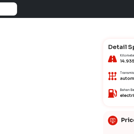
Detail S
Kilomete
14.93
Transmis
autom
Bahan Ba
electr
Pric