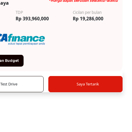
*Harga dapat berubah sewaktu-waktu
iaya
TDP
Cicilan per bulan
Rp 393,960,000
Rp 19,286,000
an Budget
Test Drive
Saya Tertarik