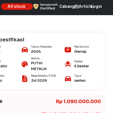
All stock
Cabang
Article
Login
pesifikasi
r
Tahun Perakitan
Plat Nomor
5
2024
Genap
Warna
i
Seater
PUTIH
atic
5 Seater
METALIK
kar
Masa Berlaku STNK
Type
ic
Jul 2026
sedan
e
Rp 1.090.000.000