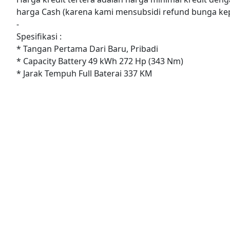
harga Cash (karena kami mensubsidi refund bunga ke
-
Spesifikasi :
* Tangan Pertama Dari Baru, Pribadi
* Capacity Battery 49 kWh 272 Hp (343 Nm)
* Jarak Tempuh Full Baterai 337 KM
* 0-100km/h Acceleration On 5,3 s
* Harman Kardon Sound System
* AC Smart Climate
* 14.5 Inch Infotainment System Touchscreen With Appl
* LED Light System Headlamp With DRL
* LED Tail Light
* SRS Airbags, ABS, EBD, VSC, AEB, BA COMPLETE SAFE
* Rear Parking Camera, Parking Sensor
* Power Back Door
* Kaca Film Iceu
Web : belanjamobil.co.id