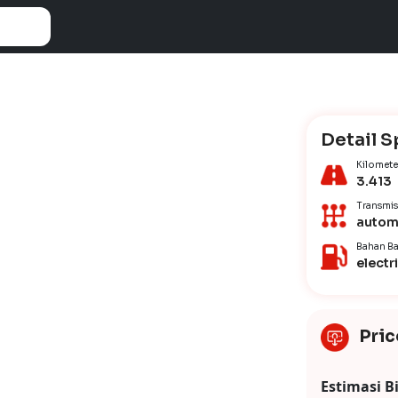
Detail S
Kilomete
3.413
Transmis
autom
Bahan Ba
electr
Pric
Estimasi B