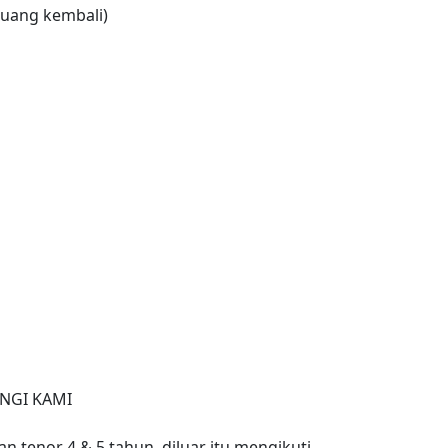
uang kembali)
NGI KAMI
n tenor 4 & 5 tahun, diluar itu mengikuti