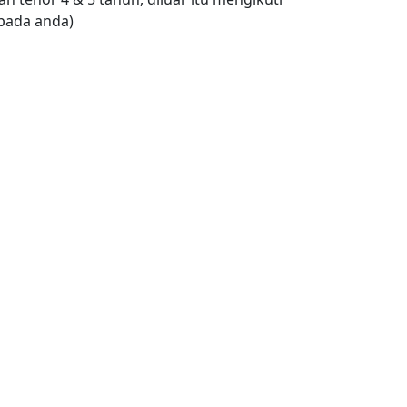
pada anda)
e Carplay & Google Built-in
TY CAR