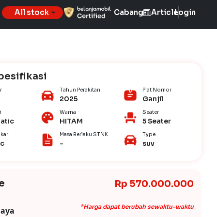
All stock
Cabang
Article
Login
pesifikasi
r
Tahun Perakitan
Plat Nomor
2025
Ganjil
i
Warna
Seater
atic
HITAM
5 Seater
kar
Masa Berlaku STNK
Type
ic
-
suv
e
Rp 570.000.000
*Harga dapat berubah sewaktu-waktu
iaya