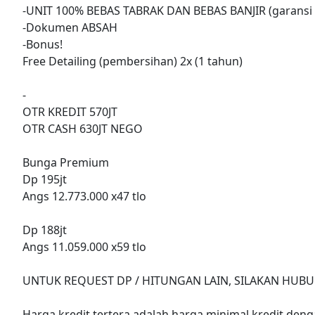
-UNIT 100% BEBAS TABRAK DAN BEBAS BANJIR (garansi 
-Dokumen ABSAH
-Bonus!
Free Detailing (pembersihan) 2x (1 tahun)
-
OTR KREDIT 570JT
OTR CASH 630JT NEGO
Bunga Premium
Dp 195jt
Angs 12.773.000 x47 tlo
Dp 188jt
Angs 11.059.000 x59 tlo
UNTUK REQUEST DP / HITUNGAN LAIN, SILAKAN HUBU
Harga kredit tertera adalah harga minimal kredit denga