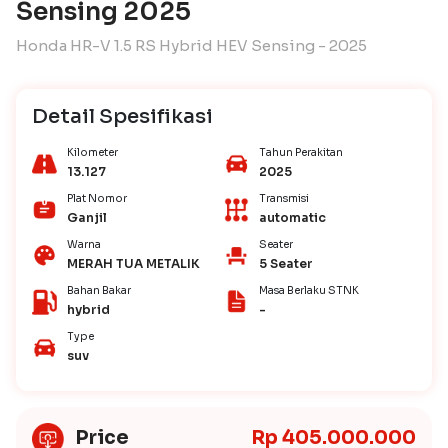
Sensing 2025
Honda HR-V 1.5 RS Hybrid HEV Sensing - 2025
Detail Spesifikasi
Kilometer
Tahun Perakitan
13.127
2025
Plat Nomor
Transmisi
Ganjil
automatic
Warna
Seater
MERAH TUA METALIK
5 Seater
Bahan Bakar
Masa Berlaku STNK
hybrid
-
Type
suv
Price
Rp 405.000.000