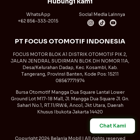
Hubungi kami
WhatsApp
Social Media Lainnya
+62 856-333-2015
PT FOCUS OTOMOTIF INDONESIA
FOCUS MOTOR BLOK A1 DISTRIK OTOMOTIF PIK 2,
JALAN JENDRAL SUDIRMAN BLOK DH NOMOR 11A,
Desa/Kelurahan Dadap, Kec. Kosambi, Kab.
Tangerang, Provinsi Banten, Kode Pos: 15211
08567771974
Bursa Otomotif Mangga Dua Square Lantai Lower
Ground Lot M17-18 Mall, Jl. Mangga Dua Square Jl. Gn.
Sahari No.1, RT.11/RW.6, Ancol, Jkt Utara, Daerah
Khusus Ibukota Jakarta 14420
Chat Kami
Copyright
2024 Belanja Mobil | All rights reserved