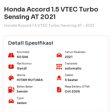
Honda Accord 1.5 VTEC Turbo
Sensing AT 2021
Honda Accord 1.5 VTEC Turbo Sensing AT - 2021
Detail Spesifikasi
Kilometer
Tahun Perakitan
60.546
2021
Plat Nomor
Transmisi
Ganjil
automatic
Warna
Seater
HITAM MUTIARA
5 Seater
Bahan Bakar
Masa Berlaku STNK
bensin
Oct 2026
Type
sedan