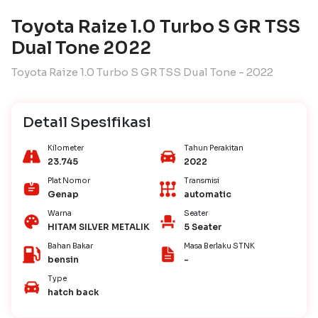
Toyota Raize 1.0 Turbo S GR TSS
Dual Tone 2022
Toyota Raize 1.0 Turbo S GR TSS Dual Tone - 2022
Detail Spesifikasi
Kilometer
Tahun Perakitan
23.745
2022
Plat Nomor
Transmisi
Genap
automatic
Warna
Seater
HITAM SILVER METALIK
5 Seater
Bahan Bakar
Masa Berlaku STNK
bensin
-
Type
hatch back