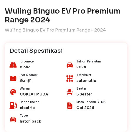
Wuling Binguo EV Pro Premium
Range 2024
Wuling Binguo EV Pro Premium Range - 2024
Detail Spesifikasi
Kilometer
Tahun Perakitan
8.343
2024
Plat Nomor
Transmisi
Ganjil
automatic
Warna
Seater
COKLAT MUDA
5 Seater
Bahan Bakar
Masa Berlaku STNK
electric
Oct 2026
Type
hatch back