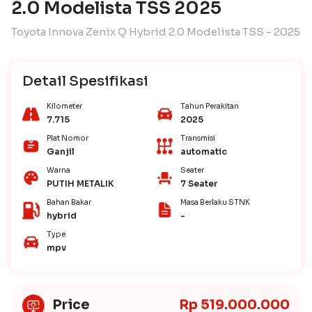
2.0 Modelista TSS 2025
Toyota Innova Zenix Q Hybrid 2.0 Modelista TSS - 2025
Detail Spesifikasi
Kilometer
Tahun Perakitan
7.715
2025
Plat Nomor
Transmisi
Ganjil
automatic
Warna
Seater
PUTIH METALIK
7 Seater
Bahan Bakar
Masa Berlaku STNK
hybrid
-
Type
mpv
Price
Rp 519.000.000