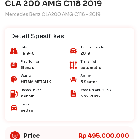
CLA 200 AMG C118 2019
Mercedes Benz CLA200 AMG C118 - 2019
Detail Spesifikasi
Kilometer
Tahun Perakitan
19.940
2019
Plat Nomor
Transmisi
Genap
automatic
Warna
Seater
HITAM METALIK
5 Seater
Bahan Bakar
Masa Berlaku STNK
bensin
Nov 2026
Type
sedan
Price
Rp 495.000.000