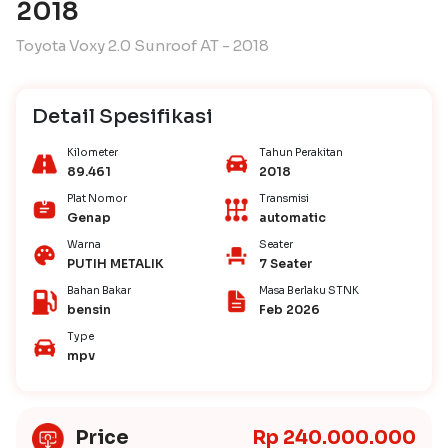
2018
Toyota Voxy 2.0 Sunroof AT - 2018
Detail Spesifikasi
Kilometer
Tahun Perakitan
89.461
2018
Plat Nomor
Transmisi
Genap
automatic
Warna
Seater
PUTIH METALIK
7 Seater
Bahan Bakar
Masa Berlaku STNK
bensin
Feb 2026
Type
mpv
Price
Rp 240.000.000