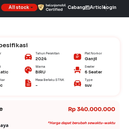
All stock
Cabang
Article
Login
pesifikasi
r
Tahun Perakitan
Plat Nomor
2024
Ganjil
i
Warna
Seater
atic
BIRU
6 Seater
kar
Masa Berlaku STNK
Type
ic
-
suv
e
Rp 340.000.000
*Harga dapat berubah sewaktu-waktu
iaya