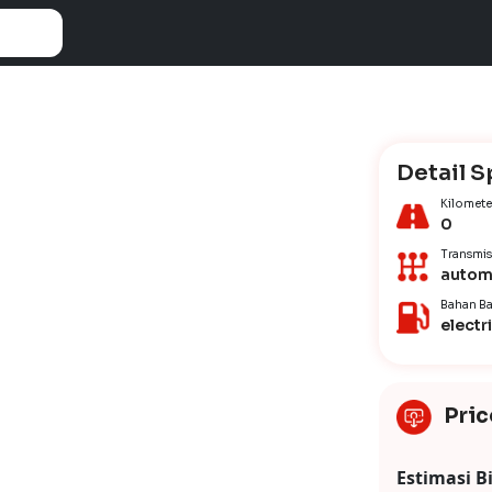
Detail S
Kilomete
0
Transmis
autom
Bahan Ba
electr
Pric
Estimasi B