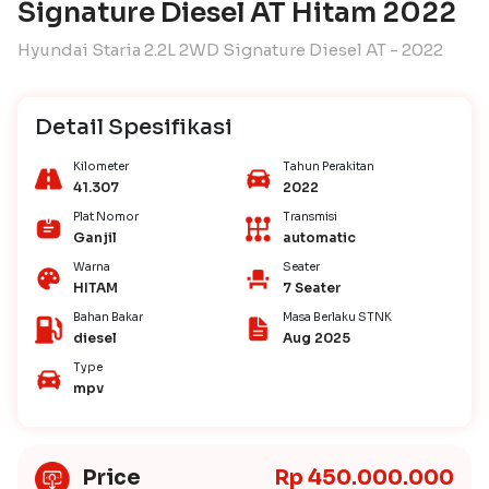
Signature Diesel AT Hitam 2022
Hyundai Staria 2.2L 2WD Signature Diesel AT - 2022
Detail Spesifikasi
Kilometer
Tahun Perakitan
41.307
2022
Plat Nomor
Transmisi
Ganjil
automatic
Warna
Seater
HITAM
7 Seater
Bahan Bakar
Masa Berlaku STNK
diesel
Aug 2025
Type
mpv
Price
Rp 450.000.000