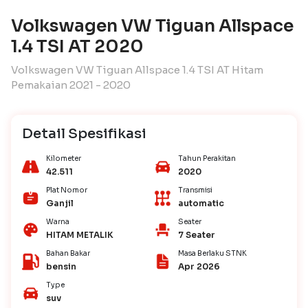
Volkswagen VW Tiguan Allspace
1.4 TSI AT 2020
Volkswagen VW Tiguan Allspace 1.4 TSI AT Hitam
Pemakaian 2021 - 2020
Detail Spesifikasi
Kilometer
Tahun Perakitan
42.511
2020
Plat Nomor
Transmisi
Ganjil
automatic
Warna
Seater
HITAM METALIK
7 Seater
Bahan Bakar
Masa Berlaku STNK
bensin
Apr 2026
Type
suv