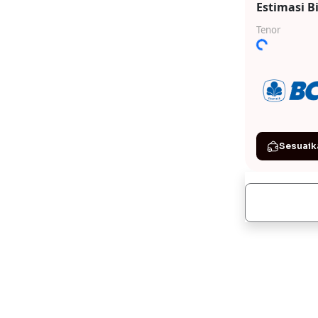
Estimasi B
Loading...
Tenor
Sesuaik