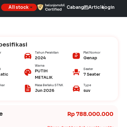
All stock
Cabang
Article
Login
pesifikasi
r
Tahun Perakitan
Plat Nomor
2024
Genap
Warna
i
Seater
PUTIH
atic
7 Seater
METALIK
kar
Masa Berlaku STNK
Type
Jun 2026
suv
e
Rp 788.000.000