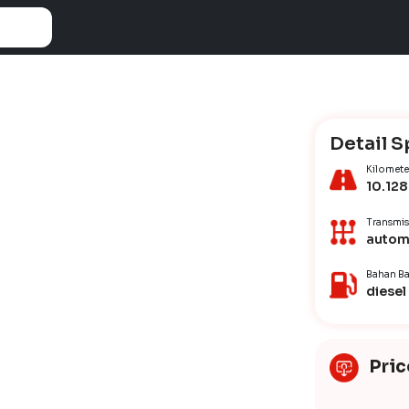
Detail S
Kilomete
10.128
Transmis
autom
Bahan Ba
diesel
Pric