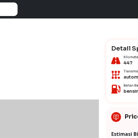
Detail S
Kilomete
447
Transmis
autom
Bahan Ba
bensi
Pric
Estimasi B