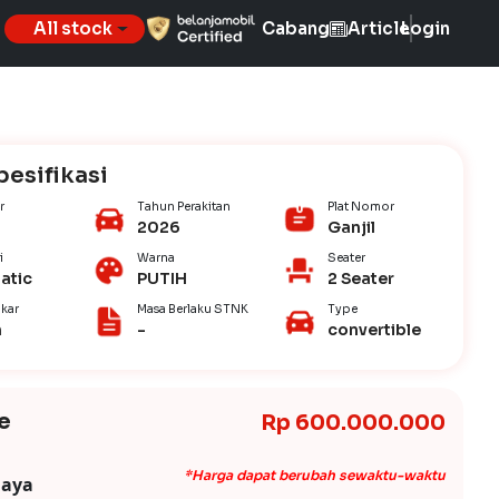
All stock
Cabang
Article
Login
pesifikasi
r
Tahun Perakitan
Plat Nomor
2026
Ganjil
i
Warna
Seater
atic
PUTIH
2 Seater
kar
Masa Berlaku STNK
Type
n
-
convertible
e
Rp 600.000.000
*Harga dapat berubah sewaktu-waktu
iaya