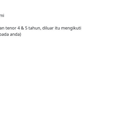
ami
n tenor 4 & 5 tahun, diluar itu mengikuti
pada anda)
op Lamp
tart Stop