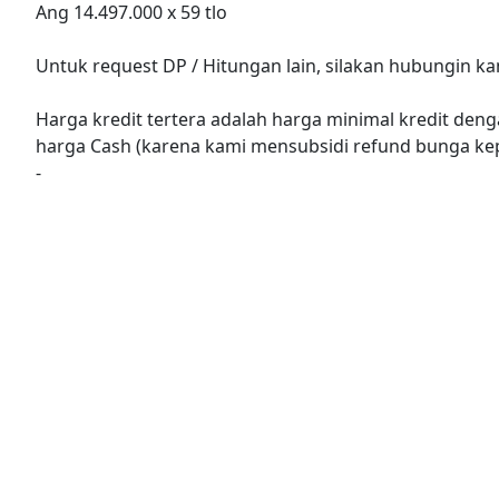
Ang 14.497.000 x 59 tlo
Untuk request DP / Hitungan lain, silakan hubungin k
Harga kredit tertera adalah harga minimal kredit denga
harga Cash (karena kami mensubsidi refund bunga ke
-
Spesifikasi :
* Engine 658 cc Turbocharged Inline-3
* 64 Hp, 110 Nm
* 7-Speed Super Active Shift CVT
* Front-Wheel Drive
* Keyless Start Stop Engine
* Automatic Air Conditioning
* Panasonic CN-HE02WD Colour Touch Display
* Cero Edition : Bumper, Headlamp, Hood, Fenders, St
* Rear Parking Sensor, Traction Control System, Auto S
Web : belanjamobil.co.id