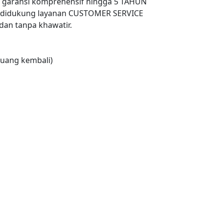
n garansi komprehensif hingga 5 TAHUN
 didukung layanan CUSTOMER SERVICE
an tanpa khawatir.
uang kembali)