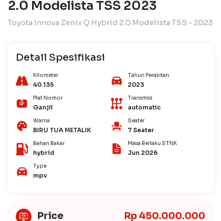
2.0 Modelista TSS 2023
Toyota Innova Zenix Q Hybrid 2.0 Modelista TSS - 2023
Detail Spesifikasi
Kilometer
Tahun Perakitan
40.135
2023
Plat Nomor
Transmisi
Ganjil
automatic
Warna
Seater
BIRU TUA METALIK
7 Seater
Bahan Bakar
Masa Berlaku STNK
hybrid
Jun 2026
Type
mpv
Price
Rp 450.000.000