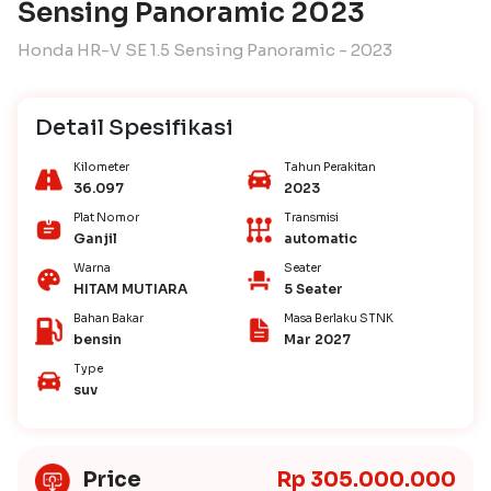
Sensing Panoramic 2023
Honda HR-V SE 1.5 Sensing Panoramic - 2023
Detail Spesifikasi
Kilometer
Tahun Perakitan
36.097
2023
Plat Nomor
Transmisi
Ganjil
automatic
Warna
Seater
HITAM MUTIARA
5 Seater
Bahan Bakar
Masa Berlaku STNK
bensin
Mar 2027
Type
suv
Price
Rp 305.000.000