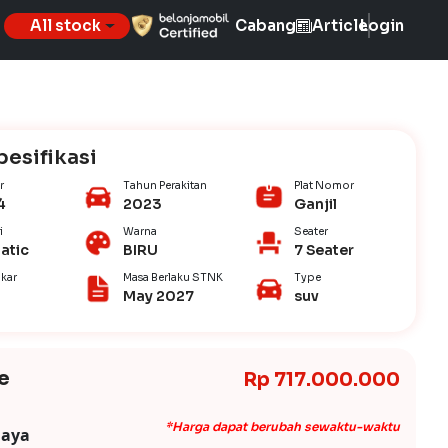
All stock
Cabang
Article
Login
pesifikasi
r
Tahun Perakitan
Plat Nomor
4
2023
Ganjil
i
Warna
Seater
atic
BIRU
7 Seater
kar
Masa Berlaku STNK
Type
May 2027
suv
e
Rp 717.000.000
*Harga dapat berubah sewaktu-waktu
iaya