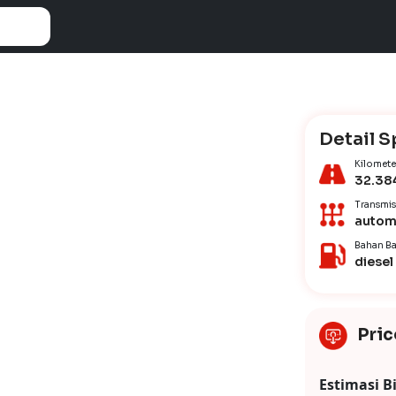
Detail S
Kilomete
32.38
Transmis
autom
Bahan Ba
diesel
Pric
Estimasi B