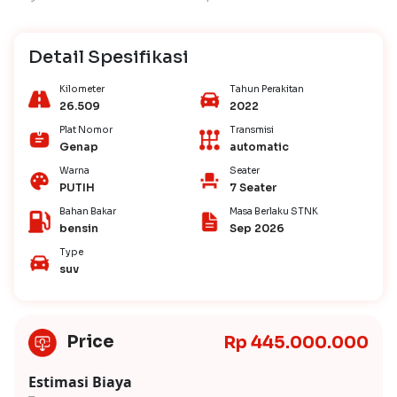
Detail Spesifikasi
Kilometer
Tahun Perakitan
26.509
2022
Plat Nomor
Transmisi
Genap
automatic
Warna
Seater
PUTIH
7 Seater
Bahan Bakar
Masa Berlaku STNK
bensin
Sep 2026
Type
suv
Price
Rp 445.000.000
Estimasi Biaya