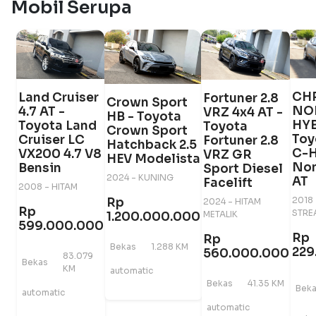
Mobil Serupa
CHR
Land Cruiser
Fortuner 2.8
Crown Sport
NO
4.7 AT -
VRZ 4x4 AT -
HB - Toyota
HYB
Toyota Land
Toyota
Crown Sport
Toy
Cruiser LC
Fortuner 2.8
Hatchback 2.5
C-H
VX200 4.7 V8
VRZ GR
HEV Modelista
Non
Bensin
Sport Diesel
2024 - KUNING
AT
Facelift
2008 - HITAM
2018 
Rp
2024 - HITAM
Rp
STRE
METALIK
1.200.000.000
599.000.000
Rp
Rp
Bekas
1.288 KM
229
560.000.000
83.079
Bekas
KM
automatic
Bekas
41.35 KM
Bek
automatic
automatic