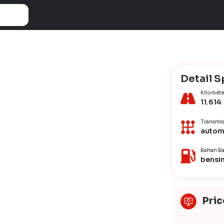
Detail S
Kilomete
11.614
Transmis
autom
Bahan Ba
bensi
Pric