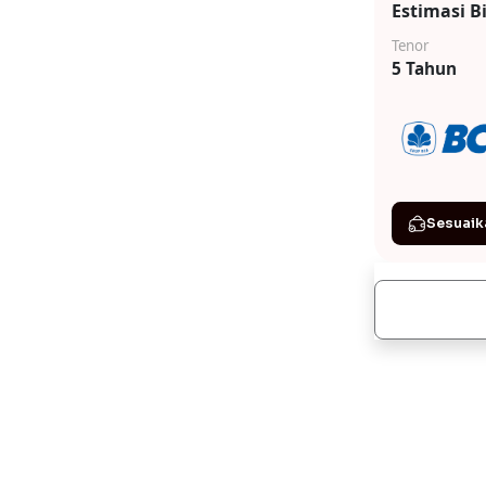
Estimasi B
Tenor
5 Tahun
Sesuaik