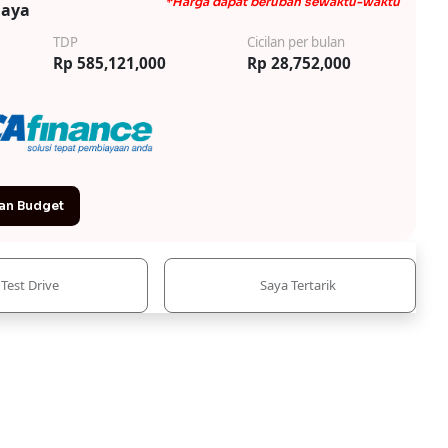
*Harga dapat berubah sewaktu-waktu
iaya
TDP
Cicilan per bulan
Rp 585,121,000
Rp 28,752,000
an Budget
Test Drive
Saya Tertarik