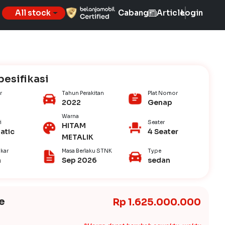
All stock
Cabang
Article
Login
pesifikasi
r
Tahun Perakitan
Plat Nomor
2022
Genap
Warna
i
Seater
HITAM
atic
4 Seater
METALIK
kar
Masa Berlaku STNK
Type
n
Sep 2026
sedan
e
Rp 1.625.000.000