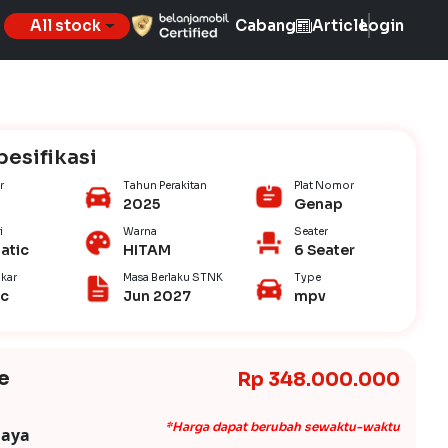
All stock
Cabang
Article
Login
pesifikasi
r
Tahun Perakitan
Plat Nomor
2025
Genap
i
Warna
Seater
atic
HITAM
6 Seater
kar
Masa Berlaku STNK
Type
ic
Jun 2027
mpv
e
Rp 348.000.000
*Harga dapat berubah sewaktu-waktu
iaya