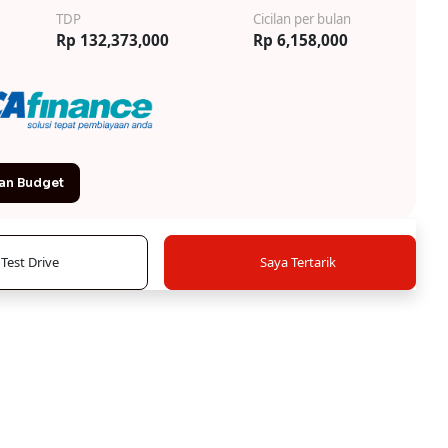
TDP
Cicilan per bulan
Rp 132,373,000
Rp 6,158,000
an Budget
Test Drive
Saya Tertarik