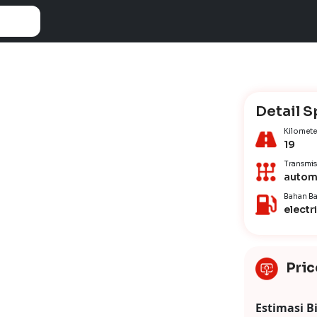
Detail S
Kilomete
19
Transmis
autom
Bahan Ba
electr
Pric
Estimasi B