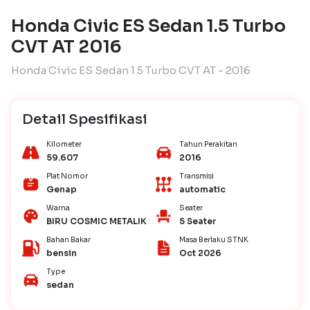
Honda Civic ES Sedan 1.5 Turbo
CVT AT 2016
Honda Civic ES Sedan 1.5 Turbo CVT AT - 2016
Detail Spesifikasi
Kilometer
Tahun Perakitan
59.607
2016
Plat Nomor
Transmisi
Genap
automatic
Warna
Seater
BIRU COSMIC METALIK
5 Seater
Bahan Bakar
Masa Berlaku STNK
bensin
Oct 2026
Type
sedan